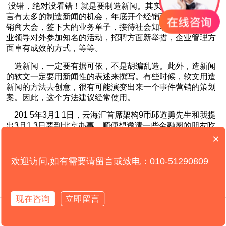
没错，绝对没看错！就是要制造新闻。其实对于中小企业而
言有太多的制造新闻的机会，年底开个经销商座谈会或者经
销商大会，签下大的业务单子，接待社会知名人士到访，企
业领导对外参加知名的活动，招聘方面新举措，企业管理方
面卓有成效的方式，等等。
造新闻，一定要有据可依，不是胡编乱造。此外，造新闻
的软文一定要用新闻性的表述来撰写。有些时候，软文用造
新闻的方法去创意，很有可能演变出来一个事件营销的策划
案。因此，这个方法建议经常使用。
201 5
年3月1 1日，云海汇首席架构9币邱道勇先生和我提
出3月1 3日要到北京办事，顺便想邀请一些金融圈的朋友吃
顿饭，聊聊互联网金融的话题。我建议他干脆做个沙龙，下
×
午沙龙话题探讨，晚上吃饭。没有想到他的号召力很强，微
信朋友圈和微信群一发，有30多个朋友报名。
欢迎访问,如有需要请留言或致电：010-51290809
沙龙如期开展，大家吃饭交流更愉快，看看后来我们的新
闻是怎么造的：云海汇众筹33人沙龙敲响羊年战鼓。显然，
这个新闻继续造下去就可以完全演变成一个小项目运作了！
现在咨询
立即留言
在线咨询
拨打电话
很久以前，挪威人从深海里捕捞沙丁鱼，每次还没等运到海
岸，沙丁鱼基本上都奄奄一息了。渔民们想了很多办法，但