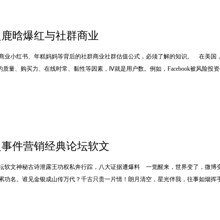
之鹿晗爆红与社群商业
商业小红书、年糕妈妈等背后的社群商业社群估值公式，必须了解的知识。 在美国，
质量、购买力、在线时常、黏性等因素，Ⅳ就是用户数。例如，Facebook被风险投
之事件营销经典论坛软文
坛软文神秘古诗泄露王功权私奔行踪，八大证据遭爆料 一觉醒来，世界变了，微博
累功名。谁见金银成山传万代？千古只贵一片情！朗月清空，星光伴我，往事如烟挥