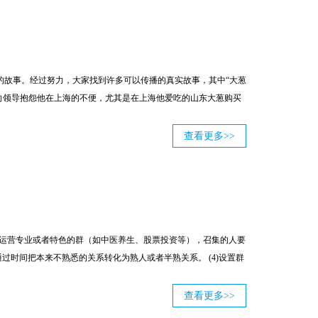
的故事。经过努力，大家找到许多可以传播的真实故事，其中“大葱
向领导抱怨他在上海的不便，尤其是在上海他爱吃的山东大葱购买
查看更多>>
1)运营专业或者特色的群（如中医养生、股票投资等），召集的人要
通过时间把本来不熟悉的关系转化为熟人或者半熟关系。 (4)设置群
查看更多>>