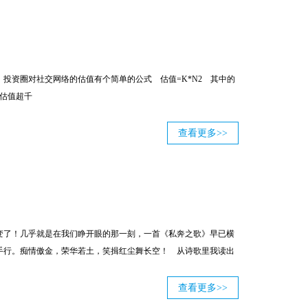
投资圈对社交网络的估值有个简单的公式 估值=K*N2 其中的
资估值超千
查看更多>>
变了！几乎就是在我们睁开眼的那一刻，一首《私奔之歌》早已横
手行。痴情傲金，荣华若土，笑揖红尘舞长空！ 从诗歌里我读出
查看更多>>