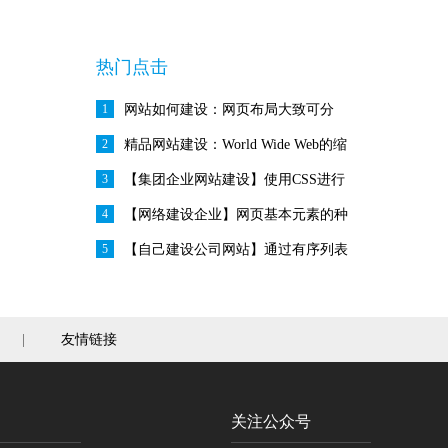
热门点击
1
网站如何建设：网页布局大致可分
2
为“国”字型、拐角型、框架型、封面
精品网站建设：World Wide Web的缩
3
型、Flash型、变化型等几种
写，又称3W或Web，中文译名为“万
【集团企业网站建设】使用CSS进行
4
维网”。
文字、排版、边界等设置
【网络建设企业】网页基本元素的种
5
类和特点
【自己建设公司网站】通过有序列表
和无序列表的嵌套实现多层次页面
|
友情链接
关注公众号