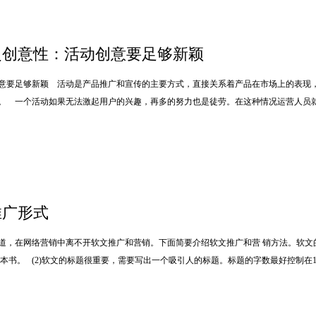
之创意性：活动创意要足够新颖
意要足够新颖 活动是产品推广和宣传的主要方式，直接关系着产品在市场上的表现
。 一个活动如果无法激起用户的兴趣，再多的努力也是徒劳。在这种情况运营人员就
推广形式
道，在网络营销中离不开软文推广和营销。下面简要介绍软文推广和营 销方法。软文的
本书。 (2)软文的标题很重要，需要写出一个吸引人的标题。标题的字数最好控制在12