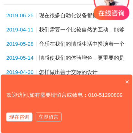
2019-06-25
现在很多自动化设备都提供最低限度
的反馈
2019-04-11
我们需要一个比较自然的互动，能够
下意识地、毫不费力地发生，这是一
2019-05-28
音乐在我们的情感生活中扮演着一个
种自然的、轻而易举的双向沟通
特殊的角色
2019-05-14
情感使我们的体验增色，更重要的是
使我们对体验的记忆增色
2019-04-30
怎样做出善于交际的设计
×
2019-02-12
【哪家公司网站建设口碑好】没有达
欢迎访问,如有需要请留言或致电：010-51290809
成标准：数字时间
2019-01-22
消费者已然根深蒂固的消费认知上纠
缠，企业常常会犯以下三类错误
2018-12-19
【网站建设好的公司】现今几乎没有
现在咨询
立即留言
在线咨询
拨打电话
哪个设备被设计得能够支持不计其数
2018-11-28
【网站建设的成本】人类是具有创造