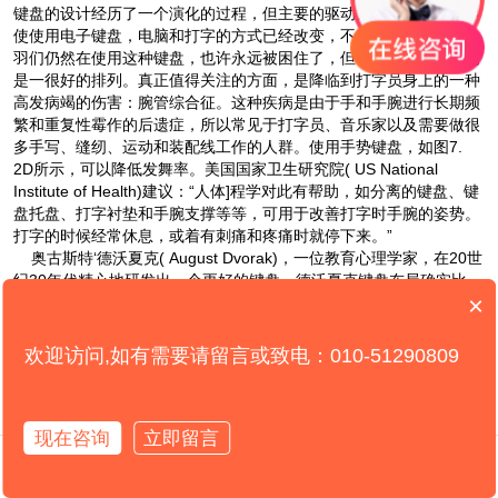
键盘的设计经历了一个演化的过程，但主要的驱动力是机械和营销
即
使使用电子键盘，电脑和打字的方式已经改变，不存在冲突的问题，
羽们仍然在使用这种键盘，也许永远被困住了，但不要绝望：这真的
是一很好的排列。真正值得关注的方面，是降临到打字员身上的一种
高发病竭的伤害：腕管综合征。这种疾病是由于手和手腕进行长期频
繁和重复性霉作的后遗症，所以常见于打字员、音乐家以及需要做很
多手写、缝纫、运动和装配线工作的人群。使用手势键盘，如图
7.
2D所示，可以降低发舞
率。美国国家卫生研究院
( US National
Institute of Health)建议：“人体]
程学对此有帮助，如分离的键盘、键
盘托盘、打字衬垫和手腕支撑等等，可用于改善打字时手腕的姿势。
打字的时候经常休息，或着有刺痛和疼痛时就停下来。”
奥古斯特‘德沃夏克( August Dvorak)，一位教育心理学家，在20世
纪
30年代精心地研发出一个更好的键盘。德沃夏克键盘布局确实比
×
QW-ERTY键盘优越，但也没有宣称的那样好。我在实验室的研究表
明，德沃
夏克键盘打字速度仅略慢于
QWERTY键盘，还不足以推翻
原有的产品
（
QWERTY键盘）。而且，如果采用德沃夏克键盘，成
欢迎访问,如有需要请留言或致电：010-51290809
千上万的人不得不学
习一种新的打字方式，数以百万计的打字机将被
淘汰。一旦确立了一个标准，现有做法的既得利益会阻碍变革，即使
这会是一个进步的变革。此外，将
QWERTY键盘与德沃夏克键盘相
现在咨询
立即留言
比较，不值得为了这一点儿增益付出重
新学习的痛苦。这是“足够
好”的又一次胜利。
在线咨询
拨打电话
按字母顺序排列的键盘怎么样？现在已经没有键盘顺序的机械约