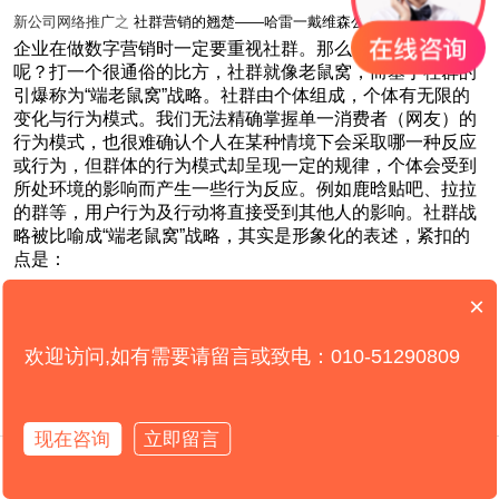
新公司网络推广
之
社群营销的翘楚——哈雷一戴维森公司
企业在做数字营销时一定要重视社群。那么究竟什么是社群
呢？打一个很通俗的比方，社群就像老鼠窝，而基于社群的
引爆称为“端老鼠窝”战略。社群由个体组成，个体有无限的
变化与行为模式。我们无法精确掌握单一消费者（网友）的
行为模式，也很难确认个人在某种情境下会采取哪一种反应
或行为，但群体的行为模式却呈现一定的规律，个体会受到
所处环境的影响而产生一些行为反应。例如鹿晗贴吧、拉拉
的群等，用户行为及行动将直接受到其他人的影响。社群战
略被比喻成“端老鼠窝”战略，其实是形象化的表述，紧扣的
点是：
(1)
个体是扎堆聚集的。
×
(2)
社群具有非常类似的共性。
欢迎访问,如有需要请留言或致电：010-51290809
(3)
如何有效地进行定向歼灭。
针对客户一对一开展的营销只能称为销售，如果想让市场的
效率最大化，需要切换思维——开展社群营销。随着互联网
现在咨询
立即留言
产品及形态的发展，企业的目标客户群都将出现社群化，有
在线咨询
拨打电话
效的传播不是在互联网广场上叫嚷，转而思考的是如何围绕