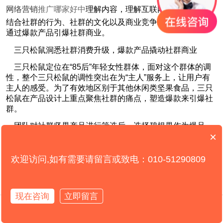
网络营销
推广哪家好中
理解内容，理解互联网（一）
结合社群的行为、社群的文化以及商业竞争环境，我们可以
通过爆款产品引爆社群商业。
三只松鼠洞悉社群消费升级，爆款产品撬动社群商业
三只松鼠定位在“85后”年轻女性群体，面对这个群体的调
性，整个三只松鼠的调性突出在为“主人”服务上，让用户有
主人的感受。为了有效地区别于其他休闲类坚果食品，三只
松鼠在产品设计上重点聚焦社群的痛点，塑造爆款来引爆社
群。
团队对社群坚果产品进行筛选后，选择碧根果作为爆品。
×
三只松鼠发现使用传统生产工艺加工的碧根果，最大的痛点
在于果壳不好剥，为此很多厂家不惜成本，随产品赠送一个
特定的铁钳子，让用户来将果壳夹碎，方便食用。但大多数
欢迎访问,如有需要请留言或致电：010-51290809
用户在使用过程中往往会出现：一个是夹得太碎，成了粉末
状，食用不便；另外一个是四处飞溅，不卫生。为了解决此
问题，三只松鼠利用热胀冷缩的原理在加工环节重新调整了
现在咨询
立即留言
生产工艺，使得流水线上生产出来的产品膨化度大大提升，
在线咨询
拨打电话
冷却后自然剥离，消费者只需轻轻一剥，果壳当即脱落。很
多用户将其称为“手剥核桃”。